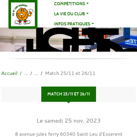
US
Panneau de gestion des cookies
COMPÉTITIONS
ST
LA VIE DU CLUB
LE
INFOS PRATIQUES
BA
BA
Accueil
Match 25/11 et 26/11
MATCH 25/11 ET 26/11
Le
samedi
25
nov.
2023
8 avenue jules ferry
60340
Saint Leu d'Esserent