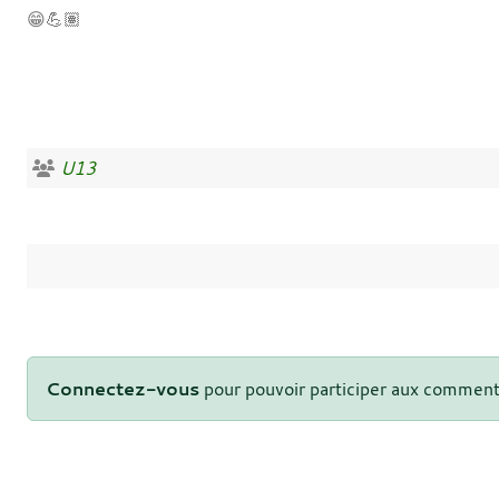
😁💪🏽
U13
Connectez-vous
pour pouvoir participer aux comment