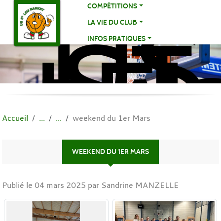
US
Panneau de gestion des cookies
COMPÉTITIONS
ST
LA VIE DU CLUB
LE
INFOS PRATIQUES
BA
BA
Accueil
weekend du 1er Mars
WEEKEND DU 1ER MARS
Publié le
04 mars 2025
par Sandrine MANZELLE