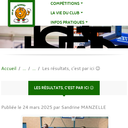
US
Panneau de gestion des cookies
COMPÉTITIONS
ST
LA VIE DU CLUB
LE
INFOS PRATIQUES
BA
BA
Accueil
Les résultats, c'est par ici 😉
LES RÉSULTATS, C'EST PAR ICI 😉
Publiée le
24 mars 2025
par Sandrine MANZELLE