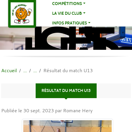
US
Panneau de gestion des cookies
COMPÉTITIONS
ST
LA VIE DU CLUB
LE
INFOS PRATIQUES
BA
BA
Accueil
Résultat du match U13
RÉSULTAT DU MATCH U13
Publiée le
30 sept. 2023
par Romane Hery