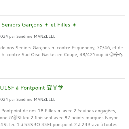
 Seniors Garçons 👦 et Filles 👧
 2024
par
Sandrine MANZELLE
s, de nos Seniors Garçons 👦 contre Esquennoy, 70/46, et de
s 👧 contre Sud Oise Basket en Coupe, 48/42Youpiiii 😉🤩💪
 U18F à Pontpoint 🏆🏅🎊
 2024
par
Sandrine MANZELLE
 Pontpoint de nos 18 Filles 👧 avec 2 équipes engagées,
ne 🎊✌️St leu 2 finissent avec 87 points marqués Noyon
74St leu 1 à 53SBO 33Et pontpoint 2 à 23Bravo à toutes