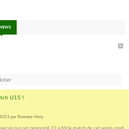
 NEWS
Noter
tch U15 !
 2023
par
Romane Hery
arçon qui ont remporté 72 à 69 le match de cet après-midi