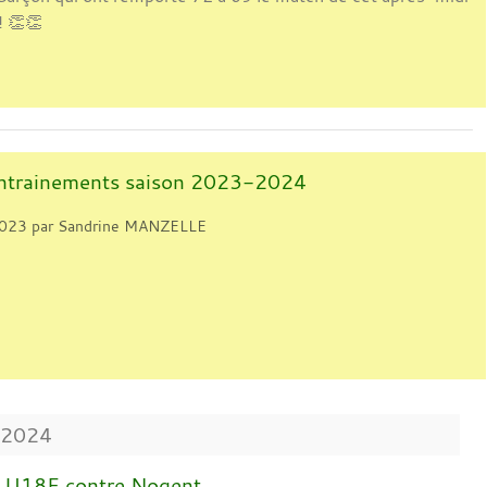
! 👏👏
entrainements saison 2023-2024
2023
par
Sandrine MANZELLE
2024
s U18F contre Nogent