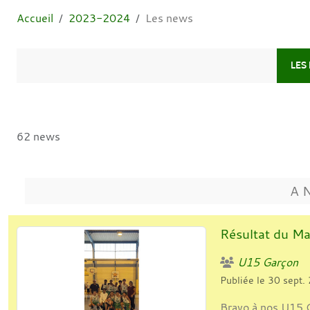
Accueil
2023-2024
Les news
LES
62 news
A 
Résultat du Ma
U15 Garçon
Publiée le
30 sept.
Bravo à nos U15 G