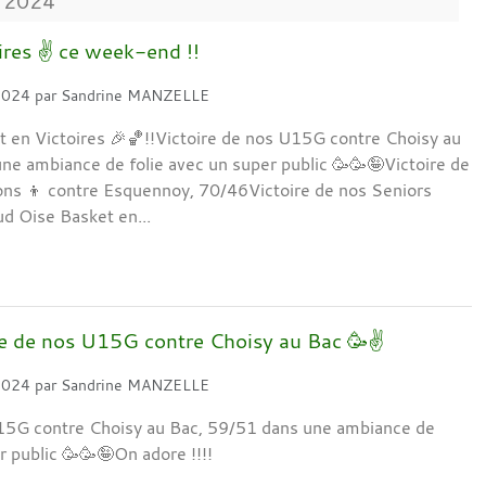
2024
ires ✌️ ce week-end !!
 2024
par
Sandrine MANZELLE
en Victoires 🎉🏀!!Victoire de nos U15G contre Choisy au
ne ambiance de folie avec un super public 🥳🥳🤪Victoire de
ons 👦 contre Esquennoy, 70/46Victoire de nos Seniors
ud Oise Basket en...
lie de nos U15G contre Choisy au Bac 🥳✌️
 2024
par
Sandrine MANZELLE
U15G contre Choisy au Bac, 59/51 dans une ambiance de
r public 🥳🥳🤪On adore !!!!