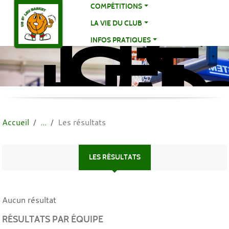
US
Panneau de gestion des cookies
COMPÉTITIONS
ST
LA VIE DU CLUB
LE
INFOS PRATIQUES
BA
BA
Accueil
Les résultats
LES RÉSULTATS
Aucun résultat
RÉSULTATS PAR ÉQUIPE