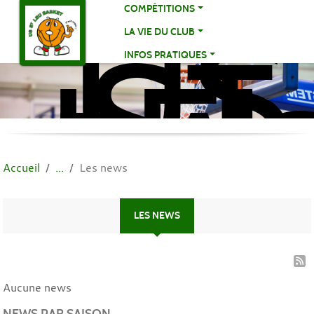
US
Panneau de gestion des cookies
COMPÉTITIONS
ST
LA VIE DU CLUB
LE
INFOS PRATIQUES
BA
BA
Accueil
Les news
LES NEWS
Aucune news
NEWS PAR SAISON