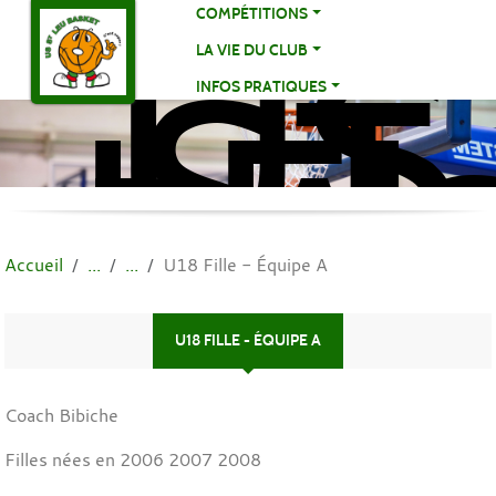
US
Panneau de gestion des cookies
COMPÉTITIONS
ST
LA VIE DU CLUB
LE
INFOS PRATIQUES
BA
BA
Accueil
U18 Fille - Équipe A
U18 FILLE - ÉQUIPE A
Coach Bibiche
Filles nées en 2006 2007 2008