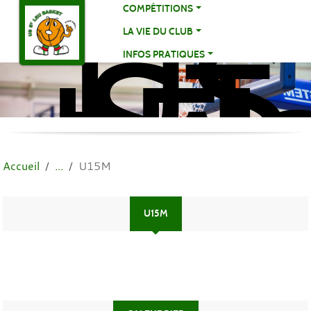
US
Panneau de gestion des cookies
COMPÉTITIONS
ST
LA VIE DU CLUB
LE
INFOS PRATIQUES
BA
BA
Accueil
U15M
U15M